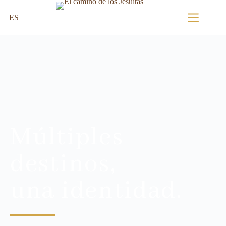
ES
Múltiples
destinos,
una identidad.