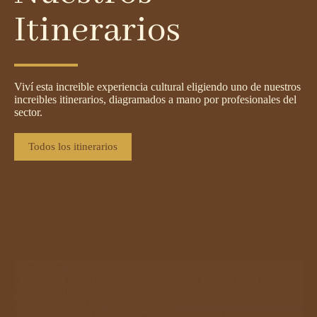
Itinerarios
Viví esta increible experiencia cultural eligiendo uno de nuestros
increibles itinerarios, diagramados a mano por profesionales del
sector.
Todos los itinerarios
Parque temático de la cruz
Visita a las Reducciones Jesuíticas de San Ignacio y al nuevo
Centro de Interpretación.
Cantidad de noches: 2
El camino de los Jesuitas | Argentina | Opción 1