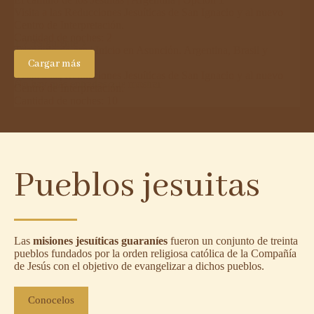
Visita a las Reducciones Jesuíticas de San Ignacio y al nuevo
Centro de Interpretación.
Cantidad de noches: 2
1
2
3
Siguiente
Triangulo de oro | Inicio en Asunción. Argentina, Brasil y
Paraguay.
Cargar más
Visita a las Reducciones Jesuíticas de San Ignacio y al nuevo
No hay más entradas que mostrar
Centro de Interpretación.
Cantidad de noches: 10
Pueblos jesuitas
Las
misiones jesuíticas guaraníes
fueron un conjunto de treinta
pueblos fundados por la orden religiosa católica de la Compañía
de Jesús con el objetivo de evangelizar a dichos pueblos.
Conocelos